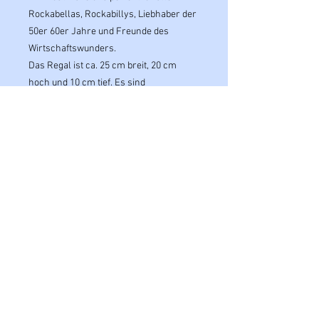
Rockabellas, Rockabillys, Liebhaber der
50er 60er Jahre und Freunde des
Wirtschaftswunders.
Das Regal ist ca. 25 cm breit, 20 cm
hoch und 10 cm tief. Es sind
verschiedene Farbkombinationen
verfügbar, die mit chrom- oder
goldfarbenen Zierelementen versehen
sind. Das Thermometer hat einen
Durchmesser von ca. 6 cm.
Sollte nicht die richtige
Farbzusammenstellung vorhanden
sein, habt Ihr eine spezielle Vorstellung
oder Fragen, meldet Euch gern bei uns.
Schaut auch gern bei unserem
Instagramprofil vorbei. Dort findet Ihr
tolle Vorstellvideos von unseren
Modellen.