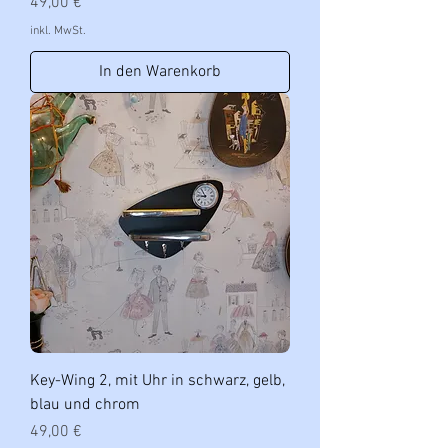
Preis
49,00 €
inkl. MwSt.
In den Warenkorb
Key-Wing 2, mit Uhr in schwarz, gelb,
blau und chrom
Preis
49,00 €