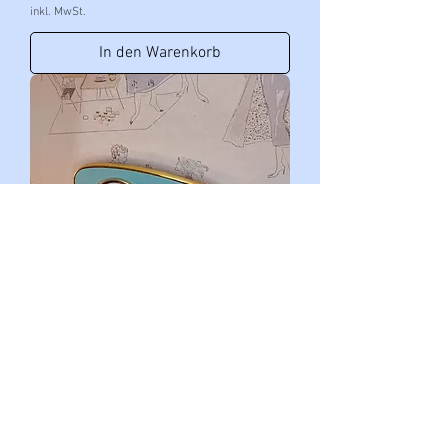
inkl. MwSt.
In den Warenkorb
Tiny-Wing, gold, Thermometer
Preis
39,00 €
inkl. MwSt.