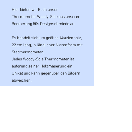
Hier bieten wir Euch unser
Thermometer Woody-Sole aus unserer
Boomerang 50s Designschmiede an.
Es handelt sich um geöltes Akazienholz,
22 cm lang, in länglicher Nierenform mit
Stabthermometer.
Jedes Woody-Sole Thermometer ist
aufgrund seiner Holzmaserung ein
Unikat und kann gegenüber den Bildern
abweichen.
Ein absolutes - must have - für jede
Rockabella und jeden Rockabilly,
Freunde des R'n'R der 50er/60er Jahre
und Liebhaber der Zeit des
Wirtschaftswunders.